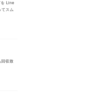
Line
ってスム
も回収致