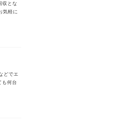
回収とな
お気軽に
などでエ
ても何台